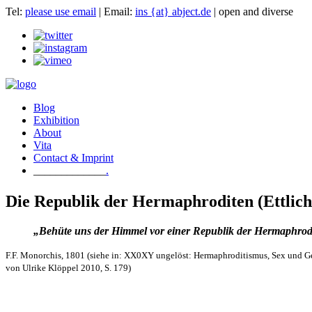
Tel:
please use email
| Email:
ins {at} abject.de
| open and diverse
Blog
Exhibition
About
Vita
Contact & Imprint
.
Die Republik der Hermaphroditen (Ettlich
„Behüte uns der Himmel vor einer Republik der Hermaphro
F.F. Monorchis, 1801 (siehe in: XX0XY ungelöst: Hermaphroditismus, Sex und G
von Ulrike Klöppel 2010, S. 179)