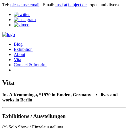
Tel:
please use email
| Email:
ins {at} abject.de
| open and diverse
Blog
Exhibition
About
Vita
Contact & Imprint
.
Vita
Ins A Kromminga, *1970 in Emden, Germany • lives and
works in Berlin
Exhibitions / Ausstellungen
(*) Solo Show / Einzelausstellung