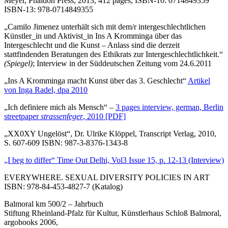
Meyer, Phaidon Press, 2013, 412 pages, ISBN-10: 0714849359
ISBN-13: 978-0714849355
„Camilo Jimenez unterhält sich mit dem/r intergeschlechtlichen
Künstler_in und Aktivist_in Ins A Kromminga über das
Intergeschlecht und die Kunst – Anlass sind die derzeit
stattfindenden Beratungen des Ethikrats zur Intergeschlechtlichkeit.“
(Spiegel)
; Interview in der Süddeutschen Zeitung vom 24.6.2011
„Ins A Kromminga macht Kunst über das 3. Geschlecht“
Artikel
von Inga Radel, dpa 2010
„Ich definiere mich als Mensch“ –
3 pages interview, german, Berlin
streetpaper
strassenfeger
, 2010 [PDF]
„XX0XY Ungelöst“, Dr. Ulrike Klöppel, Transcript Verlag, 2010,
S. 607-609 ISBN: 987-3-8376-1343-8
„I beg to differ“ Time Out Delhi, Vol3 Issue 15, p. 12-13 (Interview)
EVERYWHERE. SEXUAL DIVERSITY POLICIES IN ART
ISBN: 978-84-453-4827-7 (Katalog)
Balmoral km 500/2 – Jahrbuch
Stiftung Rheinland-Pfalz für Kultur, Künstlerhaus Schloß Balmoral,
argobooks 2006,