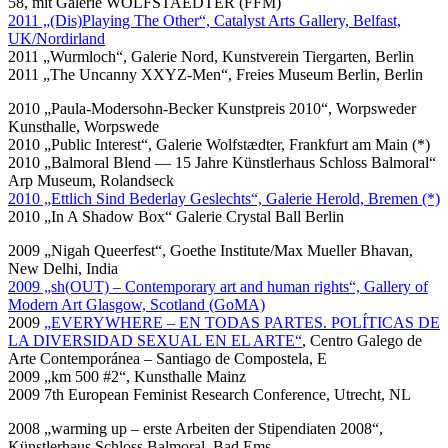
58, mit Galerie WOLFSTAEDTER (FFM)
2011 „(Dis)Playing The Other“, Catalyst Arts Gallery, Belfast,
UK/Nordirland
2011 „Wurmloch“, Galerie Nord, Kunstverein Tiergarten, Berlin
2011 „The Uncanny XXYZ-Men“, Freies Museum Berlin, Berlin
2010 „Paula-Modersohn-Becker Kunstpreis 2010“, Worpsweder
Kunsthalle, Worpswede
2010 „Public Interest“, Galerie Wolfstædter, Frankfurt am Main (*)
2010 „Balmoral Blend — 15 Jahre Künstlerhaus Schloss Balmoral“
Arp Museum, Rolandseck
2010 „Ettlich Sind Bederlay Geslechts“, Galerie Herold, Bremen (*)
2010 „In A Shadow Box“ Galerie Crystal Ball Berlin
2009 „Nigah Queerfest“, Goethe Institute/Max Mueller Bhavan,
New Delhi, India
2009 „sh(OUT) – Contemporary art and human rights“, Gallery of
Modern Art Glasgow, Scotland (GoMA)
2009
„EVERYWHERE – EN TODAS PARTES. POLÍTICAS DE
LA DIVERSIDAD SEXUAL EN EL ARTE“
, Centro Galego de
Arte Contemporánea – Santiago de Compostela, E
2009 „km 500 #2“, Kunsthalle Mainz
2009 7th European Feminist Research Conference, Utrecht, NL
2008 „warming up – erste Arbeiten der Stipendiaten 2008“,
Künstlerhaus Schloss Balmoral, Bad Ems