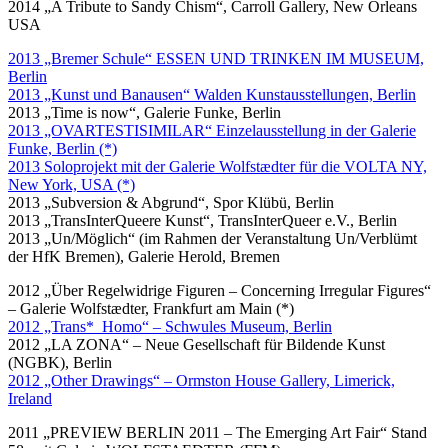
2014 „A Tribute to Sandy Chism“, Carroll Gallery, New Orleans
USA
2013 „Bremer Schule“ ESSEN UND TRINKEN IM MUSEUM,
Berlin
2013 „Kunst und Banausen“ Walden Kunstausstellungen, Berlin
2013 „Time is now“, Galerie Funke, Berlin
2013 „OVARTESTISIMILAR“ Einzelausstellung in der Galerie
Funke, Berlin (*)
2013 Soloprojekt mit der Galerie Wolfstædter für die VOLTA NY,
New York, USA (*)
2013 „Subversion & Abgrund“, Spor Klübü, Berlin
2013 „TransInterQueere Kunst“, TransInterQueer e.V., Berlin
2013 „Un/Möglich“ (im Rahmen der Veranstaltung Un/Verblümt
der HfK Bremen), Galerie Herold, Bremen
2012 „Über Regelwidrige Figuren – Concerning Irregular Figures“
– Galerie Wolfstædter, Frankfurt am Main (*)
2012 „Trans*_Homo“ – Schwules Museum, Berlin
2012 „LA ZONA“ – Neue Gesellschaft für Bildende Kunst
(NGBK), Berlin
2012 „Other Drawings“ – Ormston House Gallery, Limerick,
Ireland
2011 „PREVIEW BERLIN 2011 – The Emerging Art Fair“ Stand