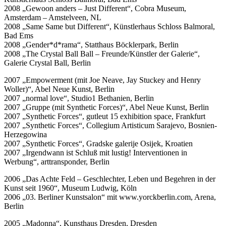
2008 „Gewoon anders – Just Different“, Cobra Museum,
Amsterdam – Amstelveen, NL
2008 „Same Same but Different“, Künstlerhaus Schloss Balmoral,
Bad Ems
2008 „Gender*d*rama“, Statthaus Böcklerpark, Berlin
2008 „The Crystal Ball Ball – Freunde/Künstler der Galerie“,
Galerie Crystal Ball, Berlin
2007 „Empowerment (mit Joe Neave, Jay Stuckey and Henry
Woller)“, Abel Neue Kunst, Berlin
2007 „normal love“, Studio1 Bethanien, Berlin
2007 „Gruppe (mit Synthetic Forces)“, Abel Neue Kunst, Berlin
2007 „Synthetic Forces“, gutleut 15 exhibition space, Frankfurt
2007 „Synthetic Forces“, Collegium Artisticum Sarajevo, Bosnien-
Herzegowina
2007 „Synthetic Forces“, Gradske galerije Osijek, Kroatien
2007 „Irgendwann ist Schluß mit lustig! Interventionen in
Werbung“, arttransponder, Berlin
2006 „Das Achte Feld – Geschlechter, Leben und Begehren in der
Kunst seit 1960“, Museum Ludwig, Köln
2006 „03. Berliner Kunstsalon“ mit www.yorckberlin.com, Arena,
Berlin
2005 „Madonna“, Kunsthaus Dresden, Dresden