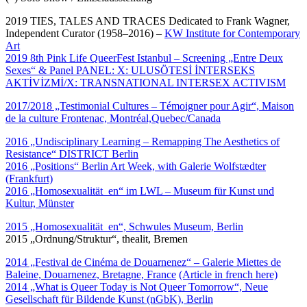
2019 TIES, TALES AND TRACES Dedicated to Frank Wagner,
Independent Curator (1958–2016) –
KW Institute for Contemporary
Art
2019 8th Pink Life QueerFest Istanbul – Screening „Entre Deux
Sexes“ & Panel PANEL: X: ULUSÖTESİ İNTERSEKS
AKTİVİZMİ/X: TRANSNATIONAL INTERSEX ACTIVISM
2017/2018 „Testimonial Cultures – Témoigner pour Agir“, Maison
de la culture Frontenac, Montréal,Quebec/Canada
2016 „Undisciplinary Learning – Remapping The Aesthetics of
Resistance“ DISTRICT Berlin
2016 „Positions“ Berlin Art Week, with Galerie Wolfstædter
(Frankfurt)
2016 „Homosexualität_en“ im LWL – Museum für Kunst und
Kultur, Münster
2015 „Homosexualität_en“, Schwules Museum, Berlin
2015 „Ordnung/Struktur“, thealit, Bremen
2014 „Festival de Cinéma de Douarnenez“ – Galerie Miettes de
Baleine, Douarnenez, Bretagne, France
(Article in french here)
2014 „What is Queer Today is Not Queer Tomorrow“, Neue
Gesellschaft für Bildende Kunst (nGbK), Berlin