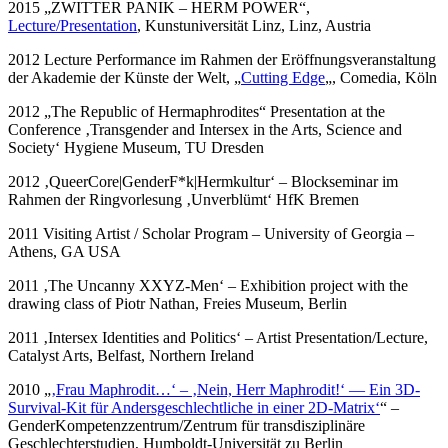
2015 „ZWITTER PANIK – HERM POWER“,
Lecture/Presentation
, Kunstuniversität Linz, Linz, Austria
2012 Lecture Performance im Rahmen der Eröffnungsveranstaltung
der Akademie der Künste der Welt, „
Cutting Edge
„, Comedia, Köln
2012 „The Republic of Hermaphrodites“ Presentation at the
Conference ‚Transgender and Intersex in the Arts, Science and
Society‘ Hygiene Museum, TU Dresden
2012 ‚QueerCore|GenderF*k|Hermkultur‘ – Blockseminar im
Rahmen der Ringvorlesung ‚Unverblümt‘ HfK Bremen
2011 Visiting Artist / Scholar Program – University of Georgia –
Athens, GA USA
2011 ‚The Uncanny XXYZ-Men‘ – Exhibition project with the
drawing class of Piotr Nathan, Freies Museum, Berlin
2011 ‚Intersex Identities and Politics‘ – Artist Presentation/Lecture,
Catalyst Arts, Belfast, Northern Ireland
2010 „
‚Frau Maphrodit…‘ – ‚Nein, Herr Maphrodit!‘ — Ein 3D-
Survival-Kit für Andersgeschlechtliche in einer 2D-Matrix‘
“ –
GenderKompetenzzentrum/Zentrum für transdisziplinäre
Geschlechterstudien, Humboldt-Universität zu Berlin